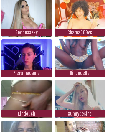
Goddessexy
Chama369vc
Fieramadame
Hirondelle
Lindouch
Sunnydesire