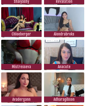
Shaiyashy
Revalation
Chloeberger
Alondrabroks
Mistresseva
Anacute
Avadergann
Adharagibson