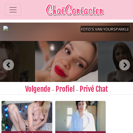
Volgende
Profiel
Privé Chat
-
-