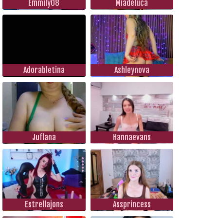
Emmily08
Miadeluca
Adorabletina
Ashleynova
Juflana
Hannaevans
Estrellajons
Assprincess