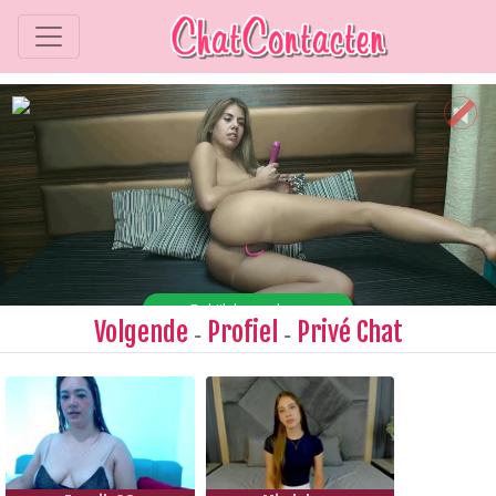
Volgende
Profiel
Privé Chat
-
-