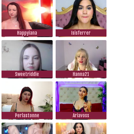
Happyiana
Isisferrer
Sweetriddle
Hanna21
Perlastonne
Ariavoss